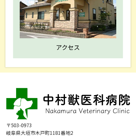
■２０２５／１０／１９■
１１月 休診のお知らせ
１１月１日（土）終日 休診となります。
アクセス
■２０２５／０７／２８■
８月 診察時間変更および臨時休診のお知らせ
８月７日（木） 午後６時３０分までの診療となり
ます。
お盆休みの診察時間のお知らせ
・８月１０日（日）～１１日（月） ×
〒503-0973
・８月１２日（火） 〇
岐阜県大垣市木戸町1181番地2