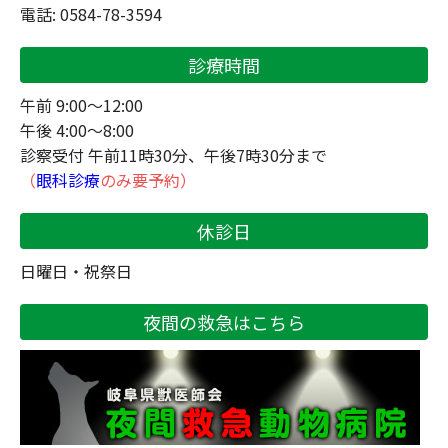
・８月１３日（水）～１５日（金） ×
電話: 0584-78-3594
・８月１６日（土） 〇
・８月１７日（日） ×
診療時間
お盆休みの期間 岐阜県獣医師会 夜間救急動物病院
午前 9:00～12:00
は
午後 4:00～8:00
ＰＭ２１：００～翌日ＡＭ１：００まで診察していま
診察受付 午前11時30分、午後7時30分まで
す。
（
眼科診療
のみ要予約）
電話番号 ０５０－１７２１－８７２９
休診日
■２０２５／０６／２７■
日曜日・祝祭日
７月 診察時間変更および臨時休診のお知らせ
夜間の救急はこちら
７月１０日（木） 午後６時３０分までの診療とな
ります。