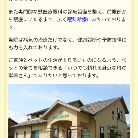
６月 ５日（金） ６月１０日（水）
また専門的な獣医療眼科の診療設備を整え、前眼部か
午前休診となります。
ら眼底にいたるまで、広く
眼科診療
にあたっておりま
す。
■２０２６／０４／２２■
当院は病気の治療だけでなく、健康診断や予防接種に
も力を入れております。
４月 診察時間変更および臨時休診のお知らせ
ご家族とペットの生活がより良いものになるよう、ペ
４月 ２３日（木） 午後６時３０分までの診療と
ットの全てを相談できる「いつでも頼れる身近な町の
なります。
獣医さん」でありたいと思っております。
ゴールデンウイーク休診のお知らせ
４月２６日（日） ２９日（水）
５月 ３日（日） ４日（月） ５日（火）
６日（水）
休診いたします。
ゴールデンウイーク中は