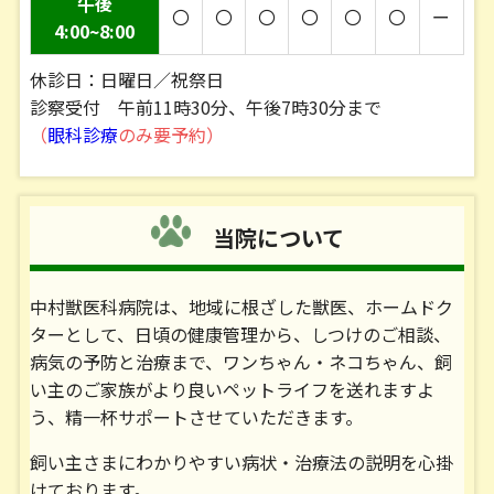
午後
〇
〇
〇
〇
〇
〇
ー
７月２３日（木） 午後６時３０分まで の診察と
4:00~8:00
なります。
休診日：日曜日／祝祭日
■２０２６／０６／１１■
診察受付 午前11時30分、午後7時30分まで
（
眼科診療
のみ要予約）
６月 診察時間変更および臨時休診のお知らせ
６月 １３日（土） 午後休診
当院について
６月 １７日（水） 午後６時までの診療となりま
す。
中村獣医科病院は、地域に根ざした獣医、ホームドク
■２０２６／０５／１３■
ターとして、日頃の健康管理から、しつけのご相談、
病気の予防と治療まで、ワンちゃん・ネコちゃん、飼
５月．６月 診察時間変更のお知らせ
い主のご家族がより良いペットライフを送れますよ
う、精一杯サポートさせていただきます。
狂犬病予防集合注射担当日につき
飼い主さまにわかりやすい病状・治療法の説明を心掛
５月２１日（木） ５月２６日（火）
けております。