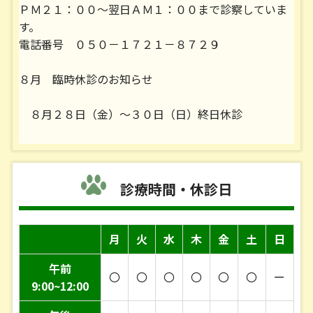
ＰＭ２１：００～翌日ＡＭ１：００まで診察していま
す。
電話番号 ０５０－１７２１－８７２９
８月 臨時休診のお知らせ
８月２８日（金）～３０日（日）終日休診
９月 診察時間変更のお知らせ
９月 ５日（土） 午後休診
診療時間・休診日
■２０２６／０６／２７■
月
火
水
木
金
土
日
７月 診察時間変更および臨時休診のお知らせ
午前
〇
〇
〇
〇
〇
〇
ー
9:00~12:00
７月 ９日（木） 午後６時３０分まで