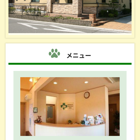
岐阜県獣医師会 夜間救急動物病院は
年中無休 ＰＭ２１：００～翌日ＡＭ１：００まで診
察しています。
電話番号 ０５０－１７２１－８７２９
４月. ５月．６月 診察時間変更のお知らせ
メニュー
狂犬病予防集合注射担当日につき
４月１５日（水） ４月２１日（火）
５月２１日（木） ５月２６日（火）
６月 ５日（金） ６月１０日（水）
午前休診となります。
■２０２６／０２／１７■
３月 診察時間変更および臨時休診のお知らせ
３月１１日（水） 午前休診